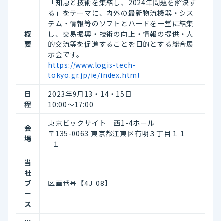
「知恵と技術を集結し、2024年問題を解決す
る」をテーマに、内外の最新物流機器・シス
テム・情報等のソフトとハードを一堂に結集
概
し、交易振興・技術の向上・情報の提供・人
要
的交流等を促進することを目的とする総合展
示会です。
https://www.logis-tech-
tokyo.gr.jp/ie/index.html
日
2023年9月13・14・15日
程
10:00～17:00
東京ビックサイト 西1-4ホール
会
〒135-0063 東京都江東区有明３丁目１１
場
−１
当
社
ブ
区画番号【4J-08】
ー
ス