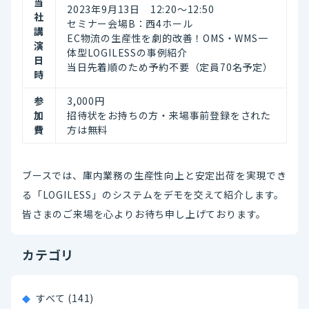
当
2023年9月13日 12:20～12:50
社
セミナー会場B：西4ホール
講
EC物流の生産性を劇的改善！OMS・WMS一
演
体型LOGILESSの事例紹介
日
当日先着順のため予約不要（定員70名予定）
時
参
3,000円
加
招待状をお持ちの方・来場事前登録をされた
費
方は無料
ブースでは、庫内業務の生産性向上と安定出荷を実現でき
る「LOGILESS」のシステムをデモを交えて紹介します。
皆さまのご来場を心よりお待ち申し上げております。
カテゴリ
すべて (141)