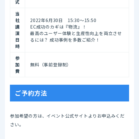
式
当
社
2022年6月30日 15:30～15:50
講
EC成功のカギは『物流』！
演
最高のユーザー体験と生産性向上を両立させ
日
るには？ 成功事例を多数ご紹介！
時
参
加
無料（事前登録制）
費
ご予約方法
参加希望の方は、イベント公式サイトよりお申込みくだ
さい。