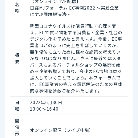
【オンラインLIVE配信】
名
日経MJフォーラム EC事例2022 ～実践企業
称
に学ぶ課題解決法～
新型コロナウイルスは購買行動・心理を変
え、ECで買い物をする消費者・企業・社会の
デジタル化を早めたと言えます。今後、EC事
業者はどのように売上を伸ばしていくのか、
競争優位に立つために様々な施策を考えてい
概
かなければなりません。さらに最近ではメタ
要
バースによるバーチャルショップの展開を始
める企業も増えており、今後のEC市場は益々
拡大していくことでしょう。本フォーラムで
は、EC事業者の抱える課題解決のための具体
的な事例を多数ご紹介いたします。
日
2022年6月30日
程
13:00～16:40
開
催
オンライン配信（ライブ中継）
形