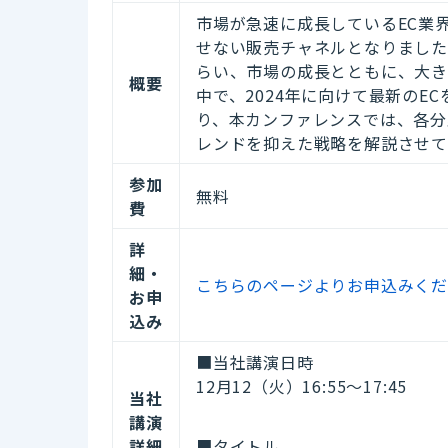
市場が急速に成長しているEC業
せない販売チャネルとなりまし
らい、市場の成長とともに、大き
概要
中で、2024年に向けて最新の
り、本カンファレンスでは、各分
レンドを抑えた戦略を解説させて
参加
無料
費
詳
細・
こちらのページよりお申込みく
お申
込み
■当社講演日時
12月12（火）16:55～17:45
当社
講演
詳細
■タイトル