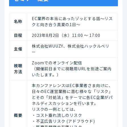
EC業界の本当にあったゾッとする話～リス
名称
クと向き合う真夏の1日～
日程
2023年8月2日（水）11:00 ～ 17:00
株式会社WUUZY、株式会社ハックルベリ
主催
ー
Zoomでのオンライン配信
視聴
（開催前日までに視聴用URLを別途ご案内
方法
いたします。）
本カンファレンスはEC事業者さま向けに、
日々のEC運営業務に潜む様々な「リスク」
とその「対処法」をテーマに各EC企業がパ
ネルディスカッションを行います。
リスクの一例としては、
概要
・コスト垂れ流しのリスク
・不正広告リスク (アドフラウド)
・新商品開発の在庫リスク