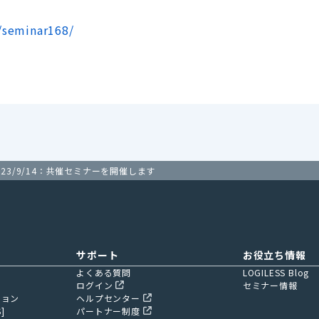
y/seminar168/
023/9/14：共催セミナーを開催します
サポート
お役立ち情報
よくある質問
LOGILESS Blog
ログイン
セミナー情報
ション
ヘルプセンター
]
パートナー制度