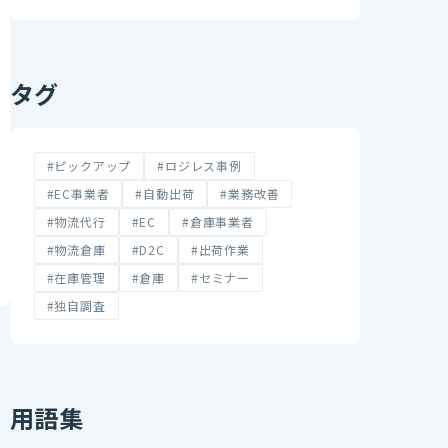
タグ
#ピックアップ
#ロジレス事例
#EC事業者
#自動出荷
#業務改善
#物流代行
#EC
#倉庫事業者
#物流倉庫
#D2C
#出荷作業
#在庫管理
#倉庫
#セミナー
#独自調査
用語集