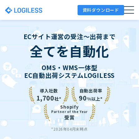
資料ダウンロード
ECサイト運営の受注〜出荷まで
全てを自動化
OMS・WMS一体型
EC自動出荷システムLOGILESS
導入社数
自動出荷率
1,700
90
社*
%以上*
Shopify
Partner of the Year
受賞
*2026年04月末時点