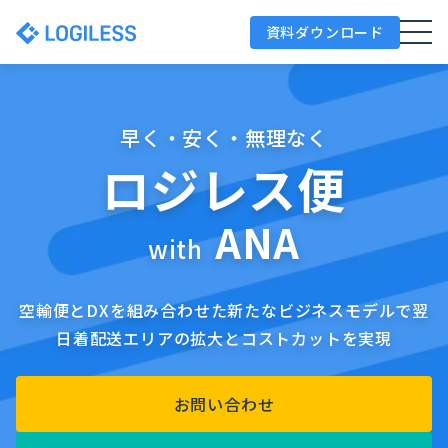
資料ダウンロード
早く・安く・無理なく
ロジレス便
ANA
with
空輸便とDXを組み合わせた新たなビジネスモデルで
翌
日着配送エリアの拡大とコストカットを実現
お問い合わせ