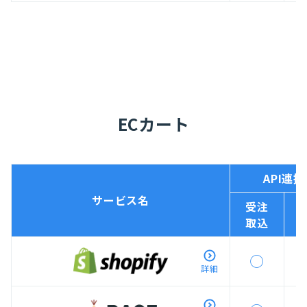
ECカート
API連携
サービス名
受注
取込
◯
詳細