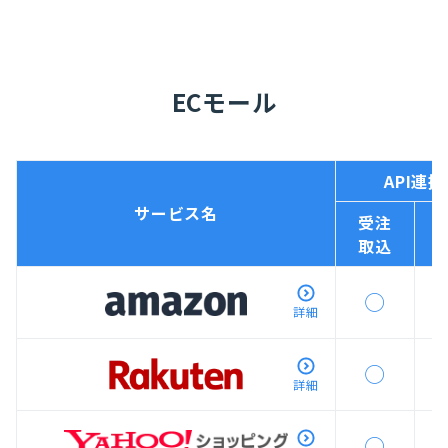
ECモール
API連携
サービス名
受注
取込
◯
詳細
◯
詳細
◯