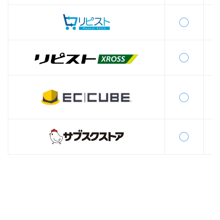
◯
◯
◯
◯