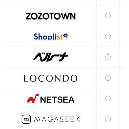
◯
◯
◯
◯
◯
◯