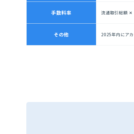
手数料率
流通取引総額 ✕ 
その他
2025年内にア