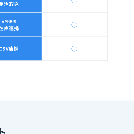
◯
受注取込
API連携
◯
在庫連携
◯
CSV連携
ト