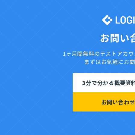
基本料金
TikTok Shop との
合計
お問い
税込（10%）
1ヶ月間無料のテストアカ
まずはお気軽にお
3分で分かる概要資
お問い合わ