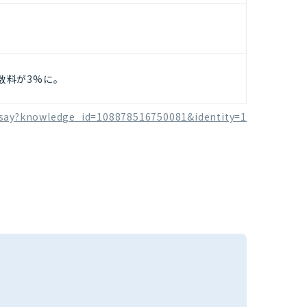
数料が3%に。
/essay?knowledge_id=108878516750081&identity=1