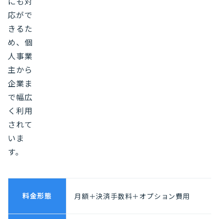
にも対
応がで
きるた
め、個
人事業
主から
企業ま
で幅広
く利用
されて
いま
す。
料金形態
月額＋決済手数料＋オプション費用