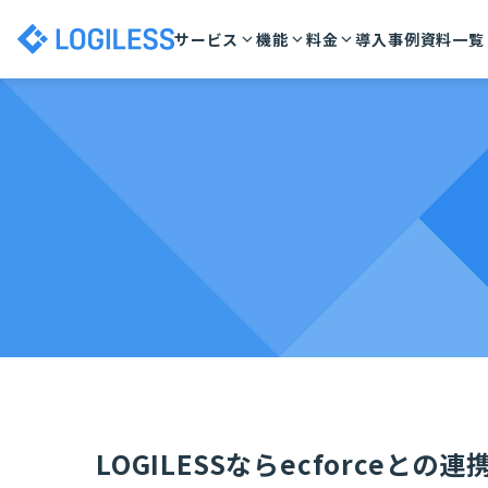
サービス
機能
料金
導入事例
資料一覧
LOGILESSならecforceとの