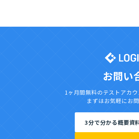
基本料金
ecforce との連携費用
合計
お問い
税込（10%）
1ヶ月間無料のテストアカ
まずはお気軽にお
3分で分かる概要資