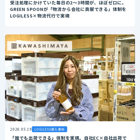
受注処理にかけていた毎日の2〜3時間が、ほぼゼロに。
GREEN SPOONが「物流から会社に貢献できる」体制を
LOGILESS×物流代行で実現
2026.05.19
LOGILESS導入事例
「誰でも出荷できる」体制を実現。自社EC×自社出荷で