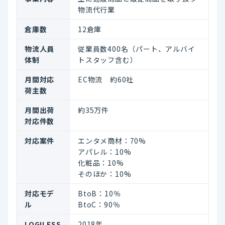
物流代行業
倉庫数
12倉庫
物流人員
従業員数400名（パート、アルバイ
体制
トスタッフ含む）
月間対応
EC物流 約60社
荷主数
月間出荷
約35万件
対応件数
対応案件
エンタメ商材：70%
アパレル：10%
化粧品：10%
そのほか：10%
対応モデ
BtoB：10％
ル
BtoC：90％
LOGILESS
2018年