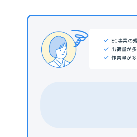
EC事業の
出荷量が
作業量が多