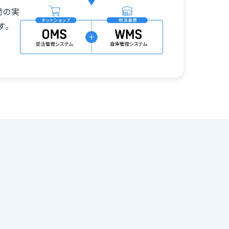
荷の実
す。