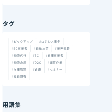
タグ
#ピックアップ
#ロジレス事例
#EC事業者
#自動出荷
#業務改善
#物流代行
#EC
#倉庫事業者
#物流倉庫
#D2C
#出荷作業
#在庫管理
#倉庫
#セミナー
#独自調査
用語集