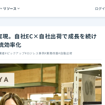
リソース
ログ
実現。自社EC×自社出荷で成長を続け
流効率化
事業者
#ピックアップ
#ロジレス事例
#業務改善
#自動出荷