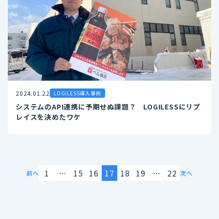
2024.01.22
LOGILESS導入事例
システムのAPI連携に予期せぬ課題？ LOGILESSにリプ
レイスを決めたワケ
1
…
15
16
17
18
19
…
22
前へ
次へ