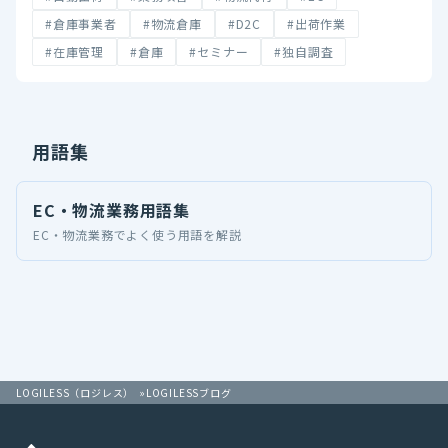
#倉庫事業者
#物流倉庫
#D2C
#出荷作業
#在庫管理
#倉庫
#セミナー
#独自調査
用語集
EC・物流業務用語集
EC・物流業務でよく使う用語を解説
LOGILESS（ロジレス）
LOGILESSブログ