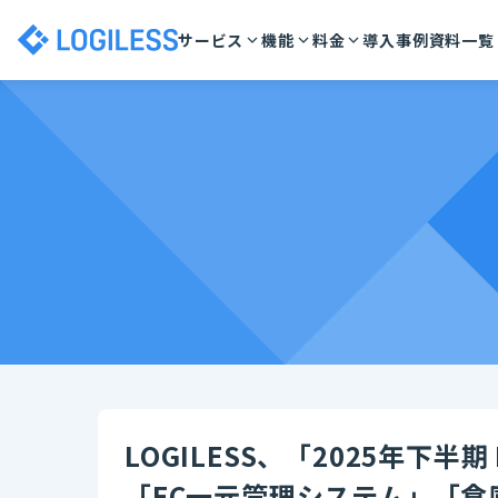
サービス
機能
料金
導入事例
資料一覧
LOGILESS、「2025年下半
「EC一元管理システム」「倉