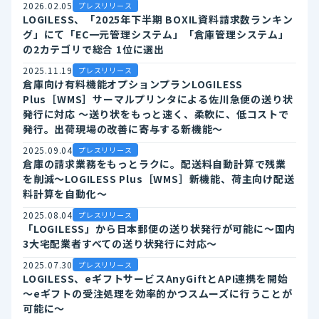
2026.02.05
プレスリリース
LOGILESS、「2025年下半期 BOXIL資料請求数ランキン
グ」にて「EC一元管理システム」「倉庫管理システム」
の2カテゴリで総合 1位に選出
2025.11.19
プレスリリース
倉庫向け有料機能オプションプランLOGILESS
Plus［WMS］サーマルプリンタによる佐川急便の送り状
発行に対応 ～送り状をもっと速く、柔軟に、低コストで
発行。出荷現場の改善に寄与する新機能～
2025.09.04
プレスリリース
倉庫の請求業務をもっとラクに。配送料自動計算で残業
を削減～LOGILESS Plus［WMS］新機能、荷主向け配送
料計算を自動化～
2025.08.04
プレスリリース
「LOGILESS」から日本郵便の送り状発行が可能に～国内
3大宅配業者すべての送り状発行に対応～
2025.07.30
プレスリリース
LOGILESS、eギフトサービスAnyGiftとAPI連携を開始
～eギフトの受注処理を効率的かつスムーズに行うことが
可能に～