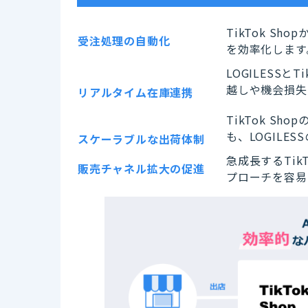
TikTok S
受注処理の自動化
を効率化します
LOGILESS
越しや機会損失
リアルタイム
在庫連携
TikTok S
も、LOGIL
スケーラブルな
出荷体制
急成長するTik
販売チャネル拡大の促進
プローチを容易