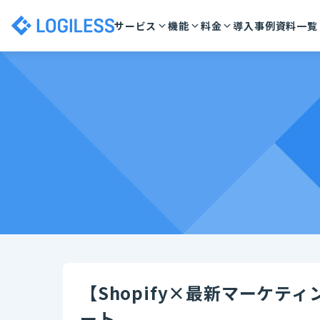
サービス
機能
料金
導入事例
資料一覧
【Shopify×最新マーケテ
ート