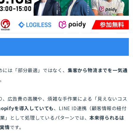
ためには「部分最適」ではなく、
集客から物流までを一気通
。
り、広告費の高騰や、煩雑な手作業による「見えないコス
opifyを導入していても
、LINE ID連携（顧客情報の紐付
業」として処理しているパターンでは、
本来得られるは
実情
です。