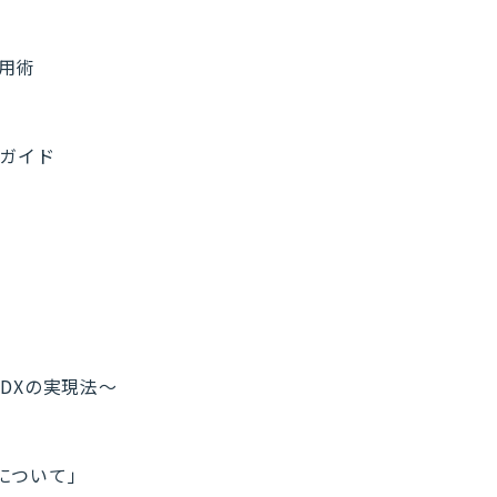
活用術
計ガイド
流DXの実現法～
用について」