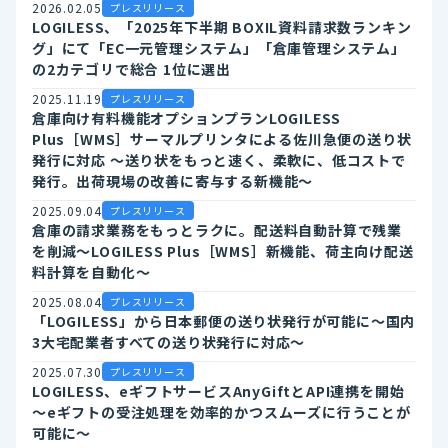
2026.02.05
プレスリリース
LOGILESS、「2025年下半期 BOXIL資料請求数ランキン
グ」にて「EC一元管理システム」「倉庫管理システム」
の2カテゴリで総合 1位に選出
2025.11.19
プレスリリース
倉庫向け有料機能オプションプランLOGILESS
Plus［WMS］サーマルプリンタによる佐川急便の送り状
発行に対応 ～送り状をもっと速く、柔軟に、低コストで
発行。出荷現場の改善に寄与する新機能～
2025.09.04
プレスリリース
倉庫の請求業務をもっとラクに。配送料自動計算で残業
を削減～LOGILESS Plus［WMS］新機能、荷主向け配送
料計算を自動化～
2025.08.04
プレスリリース
「LOGILESS」から日本郵便の送り状発行が可能に～国内
3大宅配業者すべての送り状発行に対応～
2025.07.30
プレスリリース
LOGILESS、eギフトサービスAnyGiftとAPI連携を開始
～eギフトの受注処理を効率的かつスムーズに行うことが
可能に～