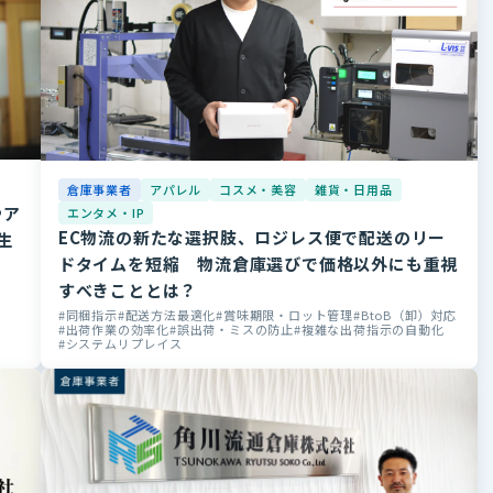
倉庫事業者
アパレル
コスメ・美容
雑貨・日用品
やア
エンタメ・IP
EC物流の新たな選択肢、ロジレス便で配送のリー
生
ドタイムを短縮 物流倉庫選びで価格以外にも重視
すべきこととは？
同梱指示
配送方法最適化
賞味期限・ロット管理
BtoB（卸）対応
出荷作業の効率化
誤出荷・ミスの防止
複雑な出荷指示の自動化
システムリプレイス