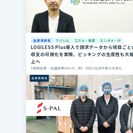
倉庫事業者
アパレル
コスメ・美容
エンタメ・IP
LOGILESS Plus導入で請求データから項目ごと
収支の可視化を実現、ピッキングの生産性も大
上へ
複数倉庫・店舗連携
BtoB（卸）対応
出荷作業の効率化