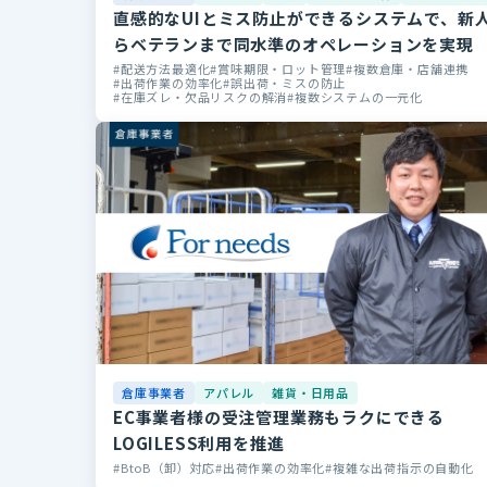
直感的なUIとミス防止ができるシステムで、新
らベテランまで同水準のオペレーションを実現
配送方法最適化
賞味期限・ロット管理
複数倉庫・店舗連携
出荷作業の効率化
誤出荷・ミスの防止
在庫ズレ・欠品リスクの解消
複数システムの一元化
倉庫事業者
アパレル
雑貨・日用品
EC事業者様の受注管理業務もラクにできる
LOGILESS利用を推進
BtoB（卸）対応
出荷作業の効率化
複雑な出荷指示の自動化