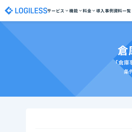
サービス
機能
料金
導入事例
資料一覧
倉
「倉庫
条