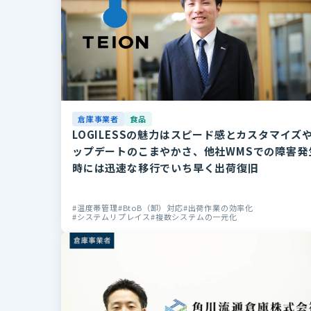
倉庫事業者
食品
LOGILESSの魅力はスピード感とカスタマイズ
ップデートのこまやかさ、他社WMSでの障害発
時には迅速な移行でいち早く出荷復旧
温度帯管理
BtoB（卸）対応
出荷作業の効率化
システムリプレイス
複数システムの一元化